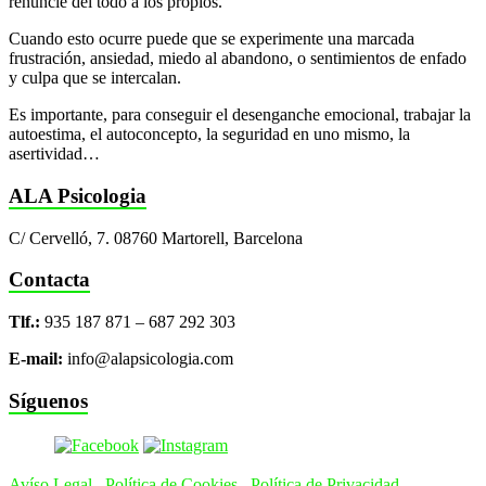
renuncie del todo a los propios.
Cuando esto ocurre puede que se experimente una marcada
frustración, ansiedad, miedo al abandono, o sentimientos de enfado
y culpa que se intercalan.
Es importante, para conseguir el desenganche emocional, trabajar la
autoestima, el autoconcepto, la seguridad en uno mismo, la
asertividad…
ALA Psicologia
C/ Cervelló, 7. 08760 Martorell, Barcelona
Contacta
Tlf.:
935 187 871 – 687 292 303
E-mail:
info@alapsicologia.com
Síguenos
Avíso Legal
.
Política de Cookies
.
Política de Privacidad