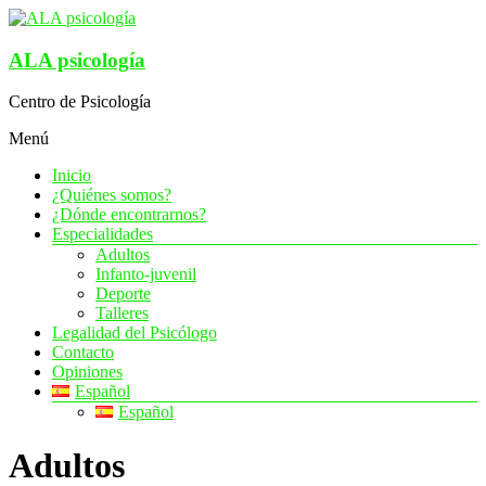
Saltar
al
contenido
ALA psicología
Centro de Psicología
Menú
Inicio
¿Quiénes somos?
¿Dónde encontrarnos?
Especialidades
Adultos
Infanto-juvenil
Deporte
Talleres
Legalidad del Psicólogo
Contacto
Opiniones
Español
Español
Adultos