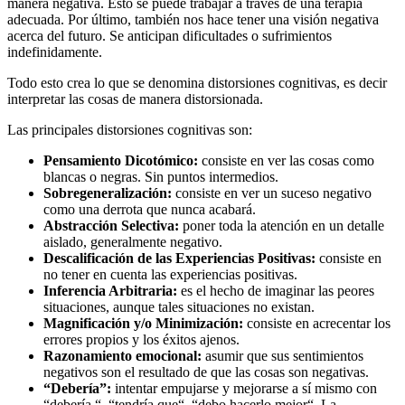
manera negativa. Esto se puede trabajar a través de una terapia
adecuada. Por último, también nos hace tener una visión negativa
acerca del futuro. Se anticipan dificultades o sufrimientos
indefinidamente.
Todo esto crea lo que se denomina distorsiones cognitivas, es decir
interpretar las cosas de manera distorsionada.
Las principales distorsiones cognitivas son:
Pensamiento Dicotómico:
consiste en ver las cosas como
blancas o negras. Sin puntos intermedios.
Sobregeneralización:
consiste en ver un suceso negativo
como una derrota que nunca acabará.
Abstracción Selectiva:
poner toda la atención en un detalle
aislado, generalmente negativo.
Descalificación de las Experiencias Positivas:
consiste en
no tener en cuenta las experiencias positivas.
Inferencia Arbitraria:
es el hecho de imaginar las peores
situaciones, aunque tales situaciones no existan.
Magnificación y/o Minimización:
consiste en acrecentar los
errores propios y los éxitos ajenos.
Razonamiento emocional:
asumir que sus sentimientos
negativos son el resultado de que las cosas son negativas.
“Debería”:
intentar empujarse y mejorarse a sí mismo con
“debería “, “tendría que“, “debo hacerlo mejor“. La