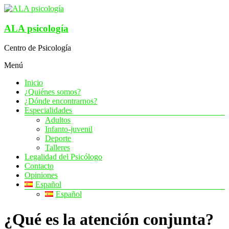
Saltar
al
contenido
ALA psicología
Centro de Psicología
Menú
Inicio
¿Quiénes somos?
¿Dónde encontrarnos?
Especialidades
Adultos
Infanto-juvenil
Deporte
Talleres
Legalidad del Psicólogo
Contacto
Opiniones
Español
Español
¿Qué es la atención conjunta?