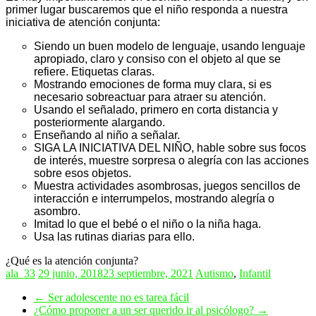
primer lugar buscaremos que el niño responda a nuestra
iniciativa de atención conjunta:
Siendo un buen modelo de lenguaje, usando lenguaje
apropiado, claro y consiso con el objeto al que se
refiere. Etiquetas claras.
Mostrando emociones de forma muy clara, si es
necesario sobreactuar para atraer su atención.
Usando el señalado, primero en corta distancia y
posteriormente alargando.
Enseñando al niño a señalar.
SIGA LA INICIATIVA DEL NIÑO, hable sobre sus focos
de interés, muestre sorpresa o alegría con las acciones
sobre esos objetos.
Muestra actividades asombrosas, juegos sencillos de
interacción e interrumpelos, mostrando alegría o
asombro.
Imitad lo que el bebé o el niño o la niña haga.
Usa las rutinas diarias para ello.
¿Qué es la atención conjunta?
ala_33
29 junio, 2018
23 septiembre, 2021
Autismo
,
Infantil
←
Ser adolescente no es tarea fácil
¿Cómo proponer a un ser querido ir al psicólogo?
→