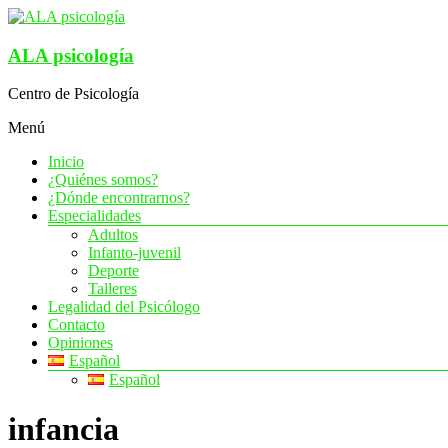
Saltar
al
contenido
ALA psicología
Centro de Psicología
Menú
Inicio
¿Quiénes somos?
¿Dónde encontrarnos?
Especialidades
Adultos
Infanto-juvenil
Deporte
Talleres
Legalidad del Psicólogo
Contacto
Opiniones
Español
Español
infancia