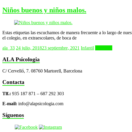
Niños buenos y niños malos.
Estas etiquetas las escuchamos de manera frecuente a lo largo de nues
el colegio, en extraescolares, de boca de
ala_33
24 julio, 2018
23 septiembre, 2021
Infantil
Leer más
ALA Psicologia
C/ Cervelló, 7. 08760 Martorell, Barcelona
Contacta
Tlf.:
935 187 871 – 687 292 303
E-mail:
info@alapsicologia.com
Síguenos