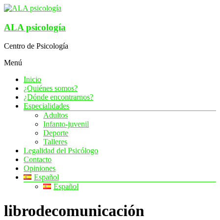
Saltar
al
contenido
ALA psicología
Centro de Psicología
Menú
Inicio
¿Quiénes somos?
¿Dónde encontrarnos?
Especialidades
Adultos
Infanto-juvenil
Deporte
Talleres
Legalidad del Psicólogo
Contacto
Opiniones
Español
Español
librodecomunicación