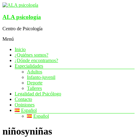
Saltar
al
contenido
ALA psicología
Centro de Psicología
Menú
Inicio
¿Quiénes somos?
¿Dónde encontrarnos?
Especialidades
Adultos
Infanto-juvenil
Deporte
Talleres
Legalidad del Psicólogo
Contacto
Opiniones
Español
Español
niñosyniñas