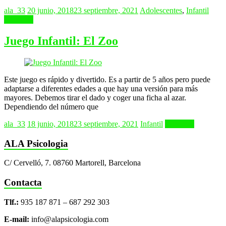
ala_33
20 junio, 2018
23 septiembre, 2021
Adolescentes
,
Infantil
Leer más
Juego Infantil: El Zoo
Este juego es rápido y divertido. Es a partir de 5 años pero puede
adaptarse a diferentes edades a que hay una versión para más
mayores. Debemos tirar el dado y coger una ficha al azar.
Dependiendo del número que
ala_33
18 junio, 2018
23 septiembre, 2021
Infantil
Leer más
ALA Psicologia
C/ Cervelló, 7. 08760 Martorell, Barcelona
Contacta
Tlf.:
935 187 871 – 687 292 303
E-mail:
info@alapsicologia.com